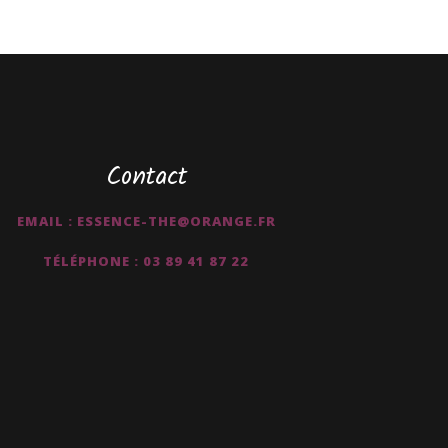
Contact
EMAIL : ESSENCE-THE@ORANGE.FR
TÉLÉPHONE : 03 89 41 87 22